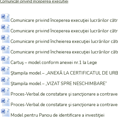
Comunicări privind începerea execuției
Comunicare privind începerea execuţiei lucrărilor către
Comunicare privind începerea execuţiei lucrărilor către
Comunicare privind încheierea execuţiei lucrărilor cătr
Comunicare privind încheierea execuţiei lucrărilor cătr
Cartuş – model conform anexei nr.1 la Lege
Ştampila model – „ANEXĂ LA CERTIFICATUL DE UR
Ştampila model – „VIZAT SPRE NESCHIMBARE”
Proces-Verbal de constatare şi sancţionare a contravenţ
Proces-Verbal de constatare şi sancţionare a contraven
Model pentru Panou de identificare a investiţiei