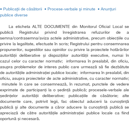
• Publicaţii de căsătorii
• Procese-verbale şi minute
• Anunţuri
publice diverse
La eticheta ALTE DOCUMENTE din Monitorul Oficial Local se
publică Registrului privind înregistrarea refuzurilor de a
semna/contrasemna/aviza actele administrative, precum obiecțiile cu
privire la legalitate, efectuate în scris; Registrului pentru consemnarea
propunerilor, sugestiilor sau opiniilor cu privire la proiectele hotărârilor
autorității deliberative și dispozițiilor autorității executive, numai în
cazul celor cu caracter normativ; informarea în prealabil, din oficiu,
asupra problemelor de interes public care urmează să fie dezbătute
de autoritățile administrației publice locale; informarea în prealabil, din
oficiu, asupra proiectelor de acte administrative, cu caracter normativ;
minutele în care se consemnează, în rezumat, punctele de vedere
exprimate de participanți la o ședință publică; procesele-verbale ale
ședințelor autorității deliberative; publicațiile de căsătorie; alte
documente care, potrivit legii, fac obiectul aducerii la cunoștință
publică şi alte documente a căror aducere la cunoștință publică se
apreciază de către autoritățile administrației publice locale ca fiind
oportună și necesară.