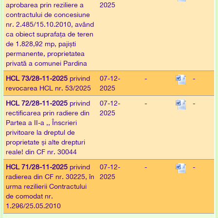
aprobarea prin reziliere a
2025
contractului de concesiune
nr. 2.485/15.10.2010, având
ca obiect suprafața de teren
de 1.828,92 mp, pajiști
permanente, proprietatea
privată a comunei Pardina
HCL 73/28-11-2025
privind
07-12-
-
-
revocarea HCL nr. 53/2025
2025
HCL 72/28-11-2025
privind
07-12-
-
-
rectificarea prin radiere din
2025
Partea a II-a ,, Înscrieri
privitoare la dreptul de
proprietate și alte drepturi
reale! din CF nr. 30044
HCL 71/28-11-2025
privind
07-12-
-
-
radierea din CF nr. 30225, în
2025
urma rezilierii Contractului
de comodat nr.
1.296/25.05.2010