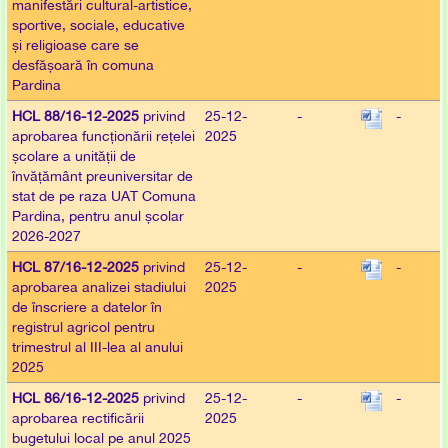
manifestări cultural-artistice,
sportive, sociale, educative
și religioase care se
desfășoară în comuna
Pardina
HCL 88/16-12-2025
privind
25-12-
-
-
aprobarea funcționării rețelei
2025
școlare a unității de
învățământ preuniversitar de
stat de pe raza UAT Comuna
Pardina, pentru anul școlar
2026-2027
HCL 87/16-12-2025
privind
25-12-
-
-
aprobarea analizei stadiului
2025
de înscriere a datelor în
registrul agricol pentru
trimestrul al III-lea al anului
2025
HCL 86/16-12-2025
privind
25-12-
-
-
aprobarea rectificării
2025
bugetului local pe anul 2025