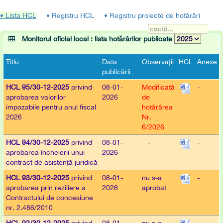
• Lista HCL
• Registru HCL
• Registru proiecte de hotărâri
Monitorul oficial local : lista hotărârilor publicate
Titlu
Data
Observaţii
HCL
Anexe
publicării
HCL 95/30-12-2025
privind
08-01-
Modificată
-
aprobarea valorilor
2026
de
impozabile pentru anul fiscal
hotărârea
2026
Nr.
6/2026
HCL 94/30-12-2025
privind
08-01-
-
-
aprobarea încheierii unui
2026
contract de asistență juridică
HCL 93/30-12-2025
privind
08-01-
nu s-a
-
aprobarea prin reziliere a
2026
aprobat
Contractului de concesiune
nr. 2.486/2010