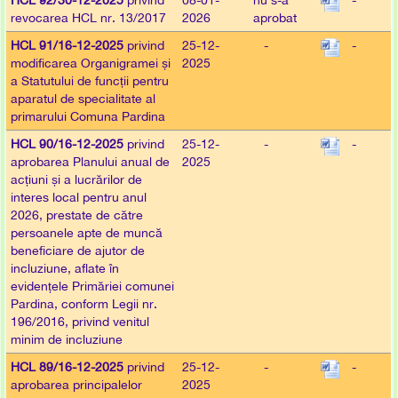
HCL 92/30-12-2025
privind
08-01-
nu s-a
-
revocarea HCL nr. 13/2017
2026
aprobat
HCL 91/16-12-2025
privind
25-12-
-
-
modificarea Organigramei și
2025
a Statutului de funcții pentru
aparatul de specialitate al
primarului Comuna Pardina
HCL 90/16-12-2025
privind
25-12-
-
-
aprobarea Planului anual de
2025
acțiuni și a lucrărilor de
interes local pentru anul
2026, prestate de către
persoanele apte de muncă
beneficiare de ajutor de
incluziune, aflate în
evidențele Primăriei comunei
Pardina, conform Legii nr.
196/2016, privind venitul
minim de incluziune
HCL 89/16-12-2025
privind
25-12-
-
-
aprobarea principalelor
2025