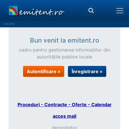
recent:
Bun venit la emitent.ro
cadru pentru gestionarea informaţiilor din
autorităţile publice locale
Autentificare »
Înregistrare »
Proceduri - Contracte - Oferte - Calendar
acces mail
dezvoltator