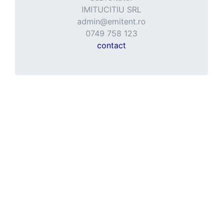
IMITUCITIU SRL
admin@emitent.ro
0749 758 123
contact